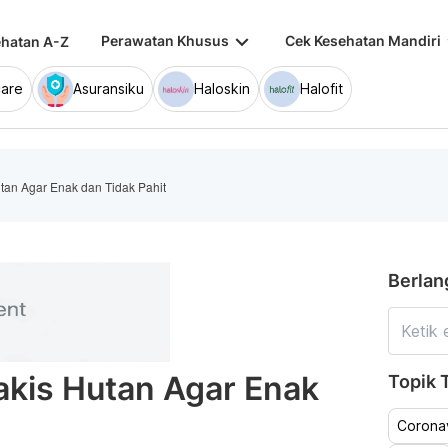
keyboard_arrow_down
keybo
Perawatan Khusus
Cek Kesehatan Mandiri
hatan A-Z
are
Asuransiku
Haloskin
Halofit
an Agar Enak dan Tidak Pahit
Berlan
kis Hutan Agar Enak
Topik T
Coronav