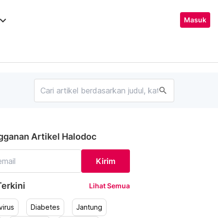
ard_arrow_down
Masuk
search
gganan Artikel Halodoc
Kirim
erkini
Lihat Semua
irus
Diabetes
Jantung