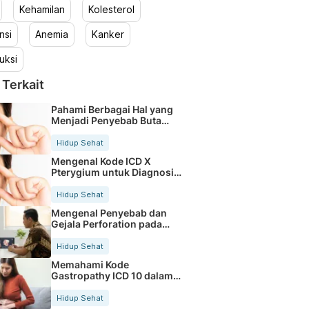
Kehamilan
Kolesterol
nsi
Anemia
Kanker
uksi
 Terkait
Pahami Berbagai Hal yang
Menjadi Penyebab Buta
Warna
Hidup Sehat
Mengenal Kode ICD X
Pterygium untuk Diagnosis
Mata
Hidup Sehat
Mengenal Penyebab dan
Gejala Perforation pada
Tubuh
Hidup Sehat
Memahami Kode
Gastropathy ICD 10 dalam
Rekam Medis Pasien
Hidup Sehat