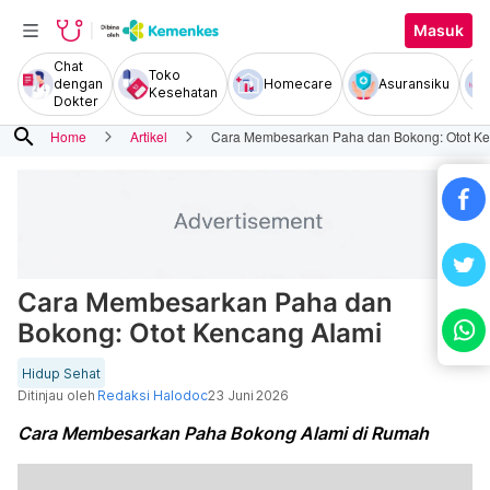
Masuk
Chat
Toko
dengan
Homecare
Asuransiku
Kesehatan
Dokter
search
Home
Artikel
Cara Membesarkan Paha dan Bokong: Otot Ke
Cara Membesarkan Paha dan
Bokong: Otot Kencang Alami
Hidup Sehat
Ditinjau oleh
Redaksi Halodoc
23 Juni 2026
Cara Membesarkan Paha Bokong Alami di Rumah