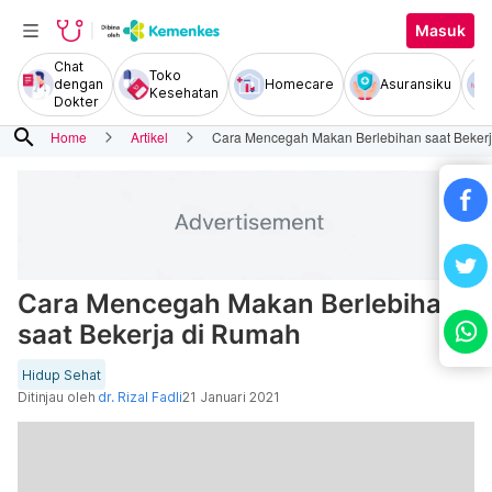
Masuk
Chat
Toko
dengan
Homecare
Asuransiku
Kesehatan
Dokter
search
Home
Artikel
Cara Mencegah Makan Berlebihan saat Beker
Cara Mencegah Makan Berlebihan
saat Bekerja di Rumah
Hidup Sehat
Ditinjau oleh
dr. Rizal Fadli
21 Januari 2021