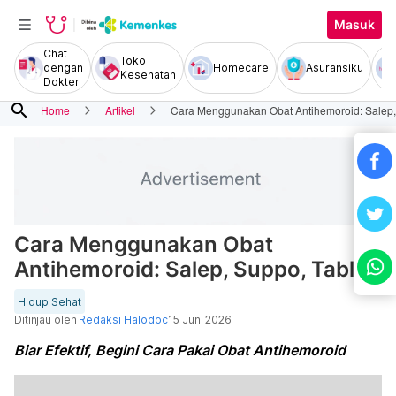
Masuk
Chat
Toko
dengan
Homecare
Asuransiku
Kesehatan
Dokter
search
Home
Artikel
Cara Menggunakan Obat Antihemoroid: Salep,
Cara Menggunakan Obat
Antihemoroid: Salep, Suppo, Tablet
Hidup Sehat
Ditinjau oleh
Redaksi Halodoc
15 Juni 2026
Biar Efektif, Begini Cara Pakai Obat Antihemoroid