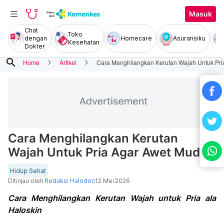
Masuk
Chat
Toko
dengan
Homecare
Asuransiku
Kesehatan
Dokter
search
Home
Artikel
Cara Menghilangkan Kerutan Wajah Untuk Pri
Cara Menghilangkan Kerutan
Wajah Untuk Pria Agar Awet Muda
Hidup Sehat
Ditinjau oleh
Redaksi Halodoc
12 Mei 2026
Cara Menghilangkan Kerutan Wajah untuk Pria ala
Haloskin