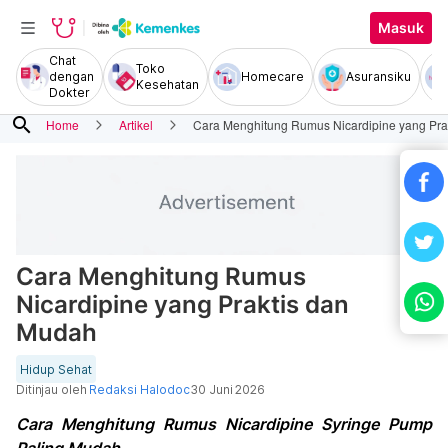
Masuk
Chat
Toko
dengan
Homecare
Asuransiku
Kesehatan
Dokter
search
Home
Artikel
Cara Menghitung Rumus Nicardipine yang Pra
Cara Menghitung Rumus
Nicardipine yang Praktis dan
Mudah
Hidup Sehat
Ditinjau oleh
Redaksi Halodoc
30 Juni 2026
Cara Menghitung Rumus Nicardipine Syringe Pump