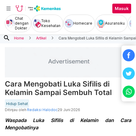
Masuk
Chat
Toko
dengan
Homecare
Asuransiku
Kesehatan
Dokter
search
Home
Artikel
Cara Mengobati Luka Sifilis di Kelamin Sampa
Cara Mengobati Luka Sifilis di
Kelamin Sampai Sembuh Total
Hidup Sehat
Ditinjau oleh
Redaksi Halodoc
29 Juni 2026
Waspada Luka Sifilis di Kelamin dan Cara
Mengobatinya