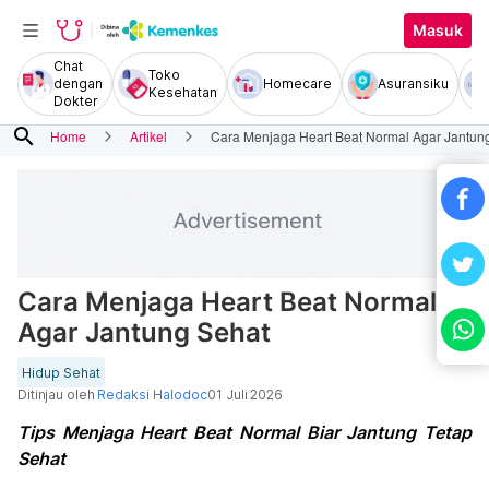
Masuk
Chat
Toko
dengan
Homecare
Asuransiku
Kesehatan
Dokter
search
Home
Artikel
Cara Menjaga Heart Beat Normal Agar Jantun
Cara Menjaga Heart Beat Normal
Agar Jantung Sehat
Hidup Sehat
Ditinjau oleh
Redaksi Halodoc
01 Juli 2026
Tips Menjaga Heart Beat Normal Biar Jantung Tetap
Sehat