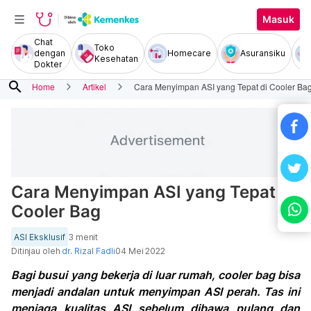
Masuk
Chat
Toko
dengan
Homecare
Asuransiku
Kesehatan
Dokter
search
Home
Artikel
Cara Menyimpan ASI yang Tepat di Cooler Ba
Cara Menyimpan ASI yang Tepat di
Cooler Bag
ASI Eksklusif
3 menit
Ditinjau oleh
dr. Rizal Fadli
04 Mei 2022
Bagi busui yang bekerja di luar rumah, cooler bag bisa
menjadi andalan untuk menyimpan ASI perah. Tas ini
menjaga kualitas ASI sebelum dibawa pulang dan