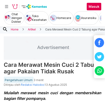
Masuk
Chat
Toko
dengan
Homecare
Asuransiku
Kesehatan
Dokter
search
Home
Artikel
Cara Merawat Mesin Cuci 2 Tabung agar Paka
Cara Merawat Mesin Cuci 2 Tabung
agar Pakaian Tidak Rusak
Pengetahuan Umum
3 menit
Ditinjau oleh
Redaksi Halodoc
13 Agustus 2025
Mulailah merawat mesin cuci dengan membersihkan
bagian filter pompanya.