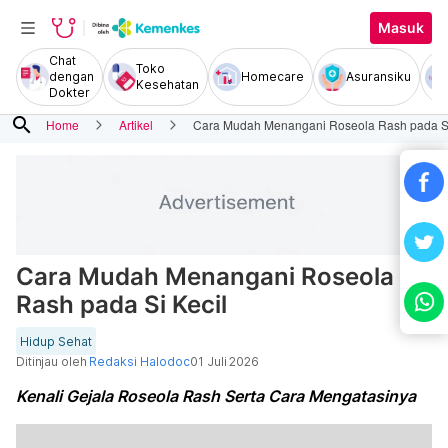
Masuk
Chat
Toko
dengan
Homecare
Asuransiku
Kesehatan
Dokter
search
Home
Artikel
Cara Mudah Menangani Roseola Rash pada Si
Cara Mudah Menangani Roseola
Rash pada Si Kecil
Hidup Sehat
Ditinjau oleh
Redaksi Halodoc
01 Juli 2026
Kenali Gejala Roseola Rash Serta Cara Mengatasinya