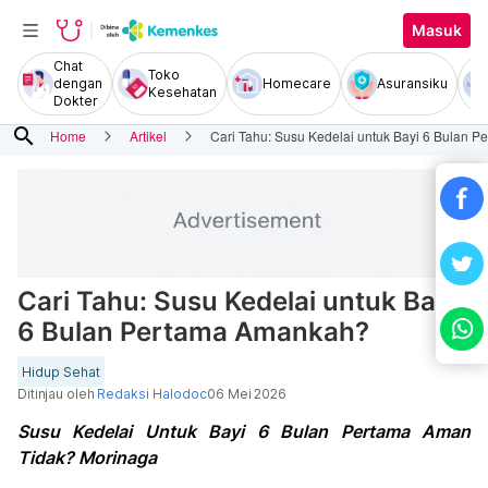
Masuk
Chat
Toko
dengan
Homecare
Asuransiku
Kesehatan
Dokter
search
Home
Artikel
Cari Tahu: Susu Kedelai untuk Bayi 6 Bulan 
Cari Tahu: Susu Kedelai untuk Bayi
6 Bulan Pertama Amankah?
Hidup Sehat
Ditinjau oleh
Redaksi Halodoc
06 Mei 2026
Susu Kedelai Untuk Bayi 6 Bulan Pertama Aman
Tidak? Morinaga