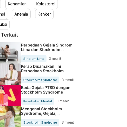
Kehamilan
Kolesterol
nsi
Anemia
Kanker
uksi
 Terkait
Perbedaan Gejala Sindrom
Lima dan Stockholm
Syndrome
3 menit
Sindrom Lima
Kerap Disamakan, Ini
Perbedaan Stockholm
Syndrome dan Sindrom
Lima
3 menit
Stockholm Syndrome
Beda Gejala PTSD dengan
Stockholm Syndrome
3 menit
Kesehatan Mental
Mengenal Stockholm
Syndrome, Gejala,
Penyebab, dan Pengobatan
3 menit
Stockholm Syndrome