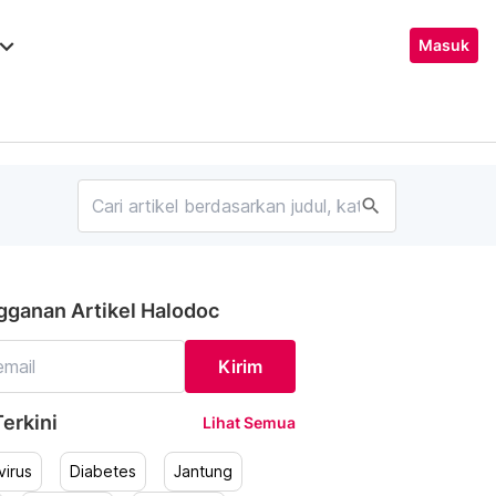
ard_arrow_down
Masuk
search
gganan Artikel Halodoc
Kirim
erkini
Lihat Semua
irus
Diabetes
Jantung