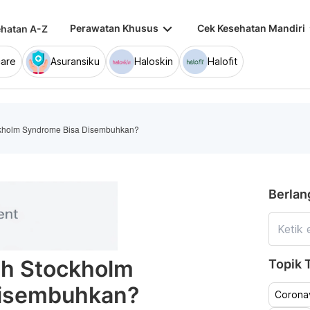
keyboard_arrow_down
keybo
Perawatan Khusus
Cek Kesehatan Mandiri
hatan A-Z
are
Asuransiku
Haloskin
Halofit
ckholm Syndrome Bisa Disembuhkan?
Berlan
ah Stockholm
Topik T
Disembuhkan?
Coronav