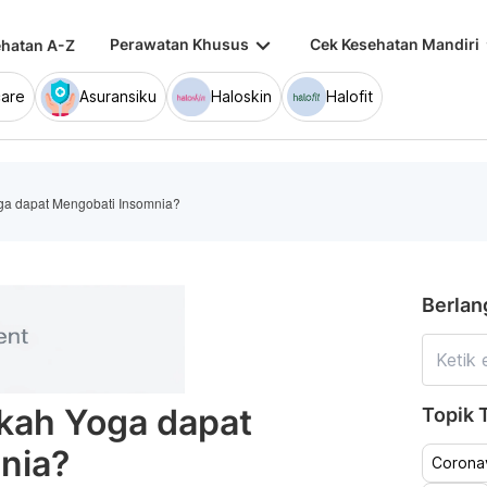
keyboard_arrow_down
keybo
Perawatan Khusus
Cek Kesehatan Mandiri
hatan A-Z
are
Asuransiku
Haloskin
Halofit
ga dapat Mengobati Insomnia?
Berlan
kah Yoga dapat
Topik T
nia?
Coronav