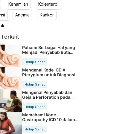
Kehamilan
Kolesterol
nsi
Anemia
Kanker
uksi
 Terkait
Pahami Berbagai Hal yang
Menjadi Penyebab Buta
Warna
Hidup Sehat
Mengenal Kode ICD X
Pterygium untuk Diagnosis
Mata
Hidup Sehat
Mengenal Penyebab dan
Gejala Perforation pada
Tubuh
Hidup Sehat
Memahami Kode
Gastropathy ICD 10 dalam
Rekam Medis Pasien
Hidup Sehat