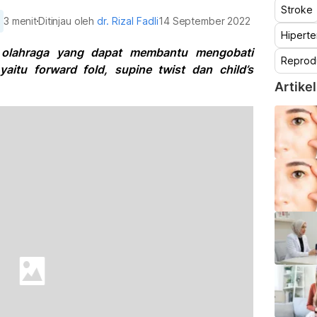
Stroke
3 menit
Ditinjau oleh
dr. Rizal Fadli
14 September 2022
Hiperte
s olahraga yang dapat membantu mengobati
Reprod
aitu forward fold, supine twist dan child’s
Artikel