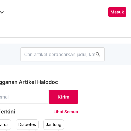
ard_arrow_down
Masuk
search
gganan Artikel Halodoc
Kirim
erkini
Lihat Semua
irus
Diabetes
Jantung