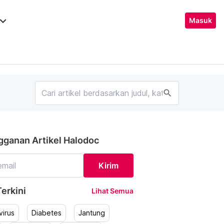
ard_arrow_down
Masuk
search
gganan Artikel Halodoc
Kirim
erkini
Lihat Semua
irus
Diabetes
Jantung