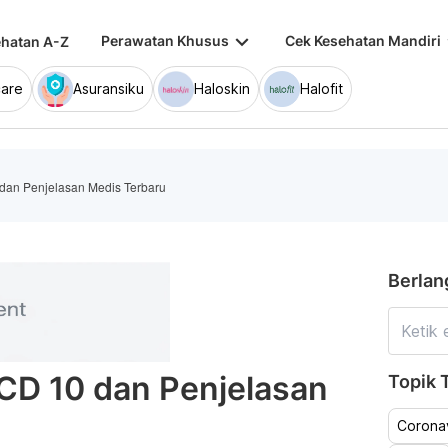
keyboard_arrow_down
keybo
Perawatan Khusus
Cek Kesehatan Mandiri
hatan A-Z
are
Asuransiku
Haloskin
Halofit
dan Penjelasan Medis Terbaru
Berlan
CD 10 dan Penjelasan
Topik T
Coronav