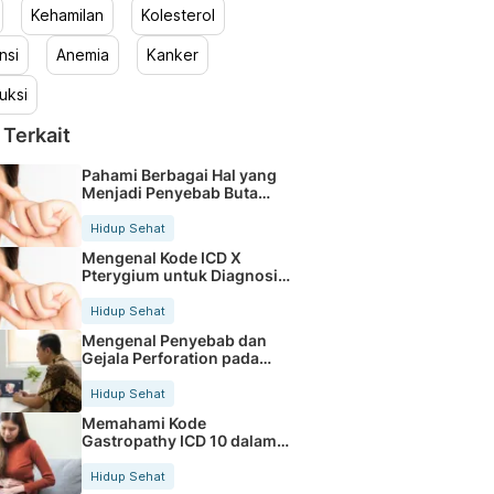
Kehamilan
Kolesterol
nsi
Anemia
Kanker
uksi
 Terkait
Pahami Berbagai Hal yang
Menjadi Penyebab Buta
Warna
Hidup Sehat
Mengenal Kode ICD X
Pterygium untuk Diagnosis
Mata
Hidup Sehat
Mengenal Penyebab dan
Gejala Perforation pada
Tubuh
Hidup Sehat
Memahami Kode
Gastropathy ICD 10 dalam
Rekam Medis Pasien
Hidup Sehat