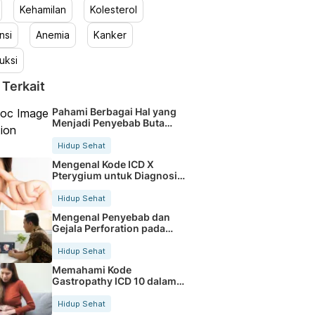
Kehamilan
Kolesterol
nsi
Anemia
Kanker
uksi
 Terkait
Pahami Berbagai Hal yang
Menjadi Penyebab Buta
Warna
Hidup Sehat
Mengenal Kode ICD X
Pterygium untuk Diagnosis
Mata
Hidup Sehat
Mengenal Penyebab dan
Gejala Perforation pada
Tubuh
Hidup Sehat
Memahami Kode
Gastropathy ICD 10 dalam
Rekam Medis Pasien
Hidup Sehat