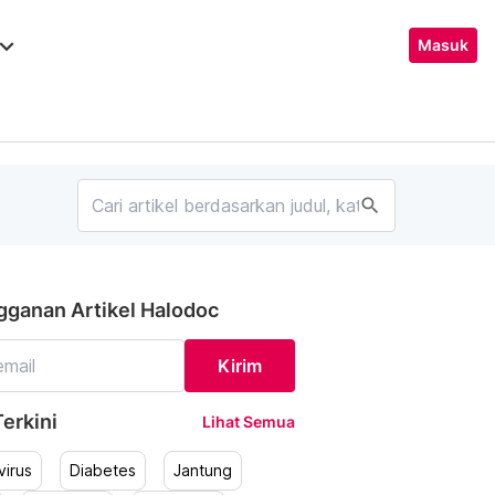
ard_arrow_down
Masuk
search
gganan Artikel Halodoc
Kirim
erkini
Lihat Semua
irus
Diabetes
Jantung