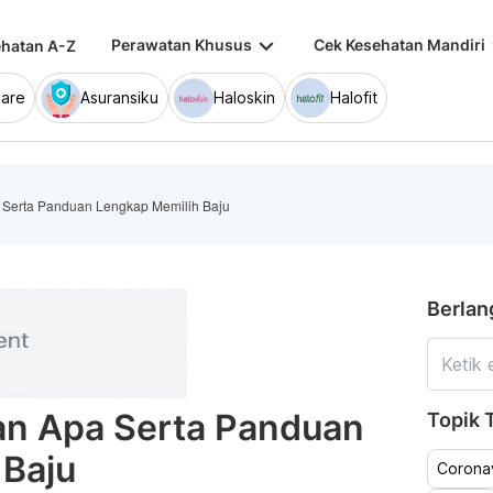
keyboard_arrow_down
keybo
Perawatan Khusus
Cek Kesehatan Mandiri
hatan A-Z
are
Asuransiku
Haloskin
Halofit
 Serta Panduan Lengkap Memilih Baju
Berlan
an Apa Serta Panduan
Topik T
 Baju
Coronav