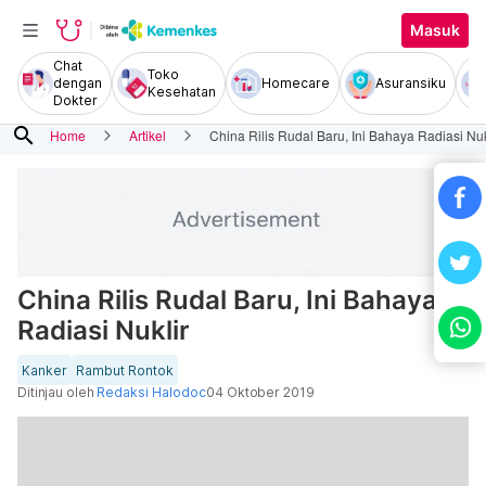
Masuk
Chat
Toko
dengan
Homecare
Asuransiku
Kesehatan
Dokter
search
Home
Artikel
China Rilis Rudal Baru, Ini Bahaya Radiasi Nuk
China Rilis Rudal Baru, Ini Bahaya
Radiasi Nuklir
Kanker
Rambut Rontok
Ditinjau oleh
Redaksi Halodoc
04 Oktober 2019