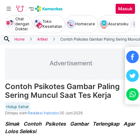
Masuk
Chat
Toko
dengan
Homecare
Asuransiku
Kesehatan
Dokter
search
Home
Artikel
Contoh Psikotes Gambar Paling Sering Muncul
Contoh Psikotes Gambar Paling
Sering Muncul Saat Tes Kerja
Hidup Sehat
Ditinjau oleh
Redaksi Halodoc
30 Juni 2026
Simak Contoh Psikotes Gambar Terlengkap Agar
Lolos Seleksi