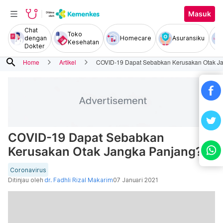
Masuk
Chat
Toko
dengan
Homecare
Asuransiku
Kesehatan
Dokter
search
Home
Artikel
COVID-19 Dapat Sebabkan Kerusakan Otak J
COVID-19 Dapat Sebabkan
Kerusakan Otak Jangka Panjang?
Coronavirus
Ditinjau oleh
dr. Fadhli Rizal Makarim
07 Januari 2021