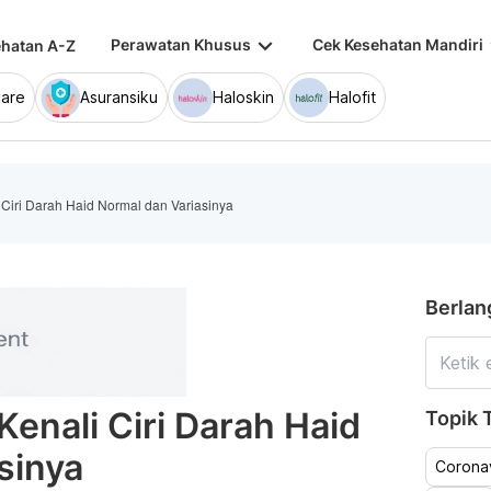
keyboard_arrow_down
keybo
Perawatan Khusus
Cek Kesehatan Mandiri
hatan A-Z
are
Asuransiku
Haloskin
Halofit
Ciri Darah Haid Normal dan Variasinya
Berlan
enali Ciri Darah Haid
Topik T
sinya
Coronav