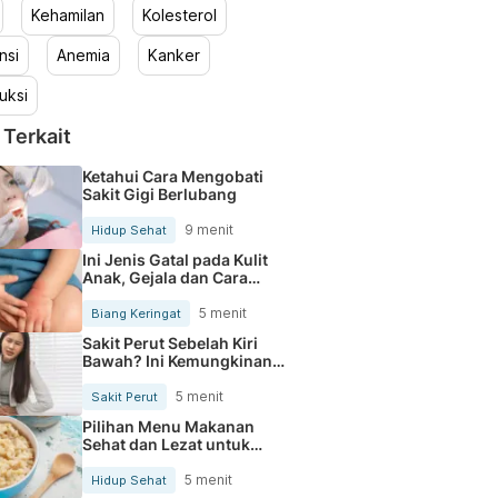
Kehamilan
Kolesterol
nsi
Anemia
Kanker
uksi
 Terkait
Ketahui Cara Mengobati
Sakit Gigi Berlubang
9 menit
Hidup Sehat
Ini Jenis Gatal pada Kulit
Anak, Gejala dan Cara
Mengobatinya
5 menit
Biang Keringat
Sakit Perut Sebelah Kiri
Bawah? Ini Kemungkinan
Penyebabnya
5 menit
Sakit Perut
Pilihan Menu Makanan
Sehat dan Lezat untuk
Mengurangi Kolesterol
5 menit
Hidup Sehat