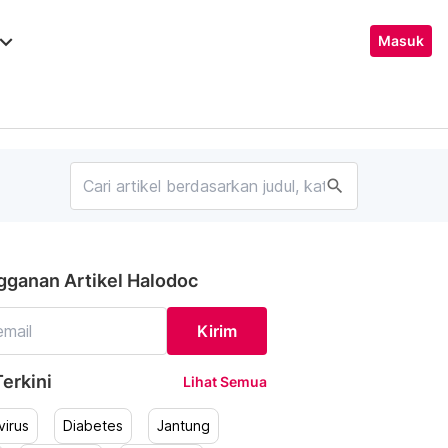
ard_arrow_down
Masuk
search
gganan Artikel Halodoc
Kirim
erkini
Lihat Semua
irus
Diabetes
Jantung