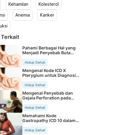
Kehamilan
Kolesterol
nsi
Anemia
Kanker
uksi
 Terkait
Pahami Berbagai Hal yang
Menjadi Penyebab Buta
Warna
Hidup Sehat
Mengenal Kode ICD X
Pterygium untuk Diagnosis
Mata
Hidup Sehat
Mengenal Penyebab dan
Gejala Perforation pada
Tubuh
Hidup Sehat
Memahami Kode
Gastropathy ICD 10 dalam
Rekam Medis Pasien
Hidup Sehat