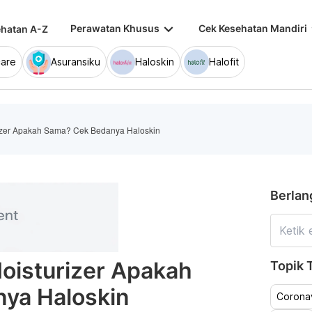
keyboard_arrow_down
keybo
Perawatan Khusus
Cek Kesehatan Mandiri
hatan A-Z
are
Asuransiku
Haloskin
Halofit
izer Apakah Sama? Cek Bedanya Haloskin
Berlan
oisturizer Apakah
Topik T
ya Haloskin
Coronav