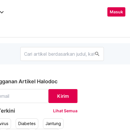
ard_arrow_down
Masuk
search
gganan Artikel Halodoc
Kirim
erkini
Lihat Semua
irus
Diabetes
Jantung