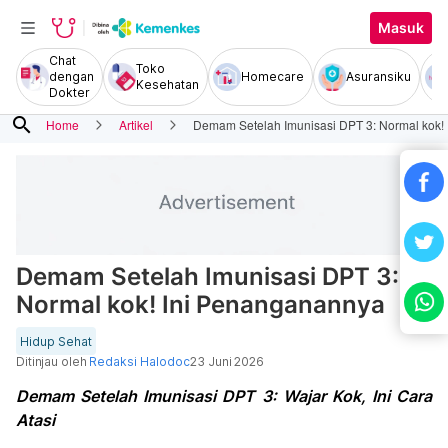
Masuk
Chat
Toko
dengan
Homecare
Asuransiku
Kesehatan
Dokter
search
Home
Artikel
Demam Setelah Imunisasi DPT 3: Normal kok!
Demam Setelah Imunisasi DPT 3:
Normal kok! Ini Penanganannya
Hidup Sehat
Ditinjau oleh
Redaksi Halodoc
23 Juni 2026
Demam Setelah Imunisasi DPT 3: Wajar Kok, Ini Cara
Atasi