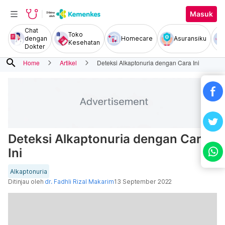
Masuk
Chat
Toko
dengan
Homecare
Asuransiku
Kesehatan
Dokter
search
Home
Artikel
Deteksi Alkaptonuria dengan Cara Ini
Deteksi Alkaptonuria dengan Cara
Ini
Alkaptonuria
Ditinjau oleh
dr. Fadhli Rizal Makarim
13 September 2022