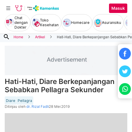
Masuk
Chat
Toko
dengan
Homecare
Asuransiku
Kesehatan
Dokter
search
Home
Artikel
Hati-Hati, Diare Berkepanjangan Sebabkan Pe
Hati-Hati, Diare Berkepanjangan
Sebabkan Pellagra Sekunder
Diare
Pellagra
Ditinjau oleh
dr. Rizal Fadli
28 Mei 2019