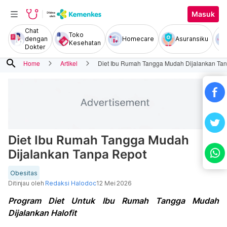
Masuk
Chat
Toko
dengan
Homecare
Asuransiku
Kesehatan
Dokter
search
Home
Artikel
Diet Ibu Rumah Tangga Mudah Dijalankan Ta
Diet Ibu Rumah Tangga Mudah
Dijalankan Tanpa Repot
Obesitas
Ditinjau oleh
Redaksi Halodoc
12 Mei 2026
Program Diet Untuk Ibu Rumah Tangga Mudah
Dijalankan Halofit