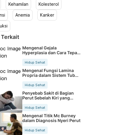
Kehamilan
Kolesterol
nsi
Anemia
Kanker
uksi
 Terkait
Mengenal Gejala
Hyperplasia dan Cara Tepat
Penanganannya
Hidup Sehat
Mengenal Fungsi Lamina
Propria dalam Sistem Tubuh
Manusia
Hidup Sehat
Penyebab Sakit di Bagian
Perut Sebelah Kiri yang
Perlu Dicek
Hidup Sehat
Mengenal Titik Mc Burney
dalam Diagnosis Nyeri Perut
Hidup Sehat