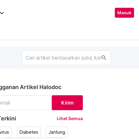
ard_arrow_down
Masuk
search
gganan Artikel Halodoc
Kirim
erkini
Lihat Semua
irus
Diabetes
Jantung