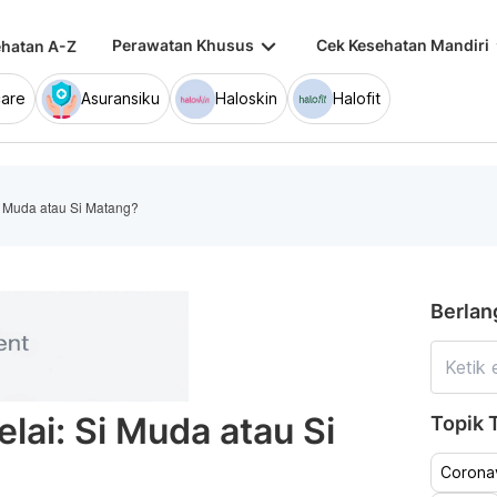
keyboard_arrow_down
keybo
Perawatan Khusus
Cek Kesehatan Mandiri
hatan A-Z
are
Asuransiku
Haloskin
Halofit
 Muda atau Si Matang?
Berlan
ai: Si Muda atau Si
Topik T
Coronav