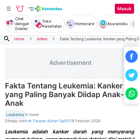
Masuk
Chat
Toko
dengan
Homecare
Asuransiku
Kesehatan
Dokter
search
Home
Artikel
Fakta Tentang Leukemia: Kanker yang Paling
Fakta Tentang Leukemia: Kanker
yang Paling Banyak Diidap Anak-
Anak
Leukemia
6 menit
Ditinjau oleh
dr. Fauzan Azhari SpPD
18 Februari 2026
Leukemia adalah kanker darah yang menyerang