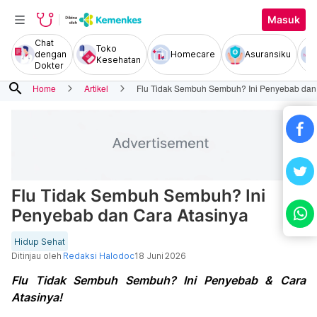
Masuk
Chat
Toko
dengan
Homecare
Asuransiku
Kesehatan
Dokter
search
Home
Artikel
Flu Tidak Sembuh Sembuh? Ini Penyebab dan
Flu Tidak Sembuh Sembuh? Ini
Penyebab dan Cara Atasinya
Hidup Sehat
Ditinjau oleh
Redaksi Halodoc
18 Juni 2026
Flu Tidak Sembuh Sembuh? Ini Penyebab & Cara
Atasinya!