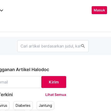
ard_arrow_down
Masuk
search
gganan Artikel Halodoc
Kirim
erkini
Lihat Semua
irus
Diabetes
Jantung