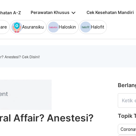
keyboard_arrow_down
keybo
Perawatan Khusus
Cek Kesehatan Mandiri
hatan A-Z
are
Asuransiku
Haloskin
Halofit
ir? Anestesi? Cek Disini!
Berlan
al Affair? Anestesi?
Topik T
Coronav