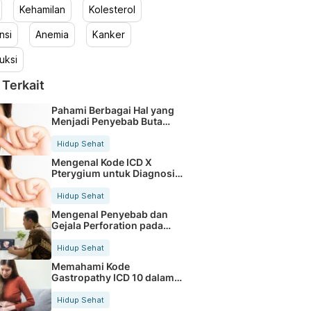
Kehamilan
Kolesterol
nsi
Anemia
Kanker
uksi
 Terkait
Pahami Berbagai Hal yang
Menjadi Penyebab Buta
Warna
Hidup Sehat
Mengenal Kode ICD X
Pterygium untuk Diagnosis
Mata
Hidup Sehat
Mengenal Penyebab dan
Gejala Perforation pada
Tubuh
Hidup Sehat
Memahami Kode
Gastropathy ICD 10 dalam
Rekam Medis Pasien
Hidup Sehat