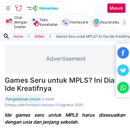
Masuk
Chat
Toko
dengan
Homecare
Asuransiku
Kesehatan
Dokter
search
Home
Artikel
Games Seru untuk MPLS? Ini Dia Ide Kreatifny
Games Seru untuk MPLS? Ini Dia
Ide Kreatifnya
Pengetahuan Umum
3 menit
Ditinjau oleh
Redaksi Halodoc
13 Agustus 2025
Ide games seru untuk MPLS harus disesuaikan
dengan usia dan jenjang sekolah.