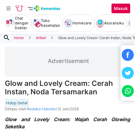
Masuk
Chat
Toko
dengan
Homecare
Asuransiku
Kesehatan
Dokter
search
Home
Artikel
Glow and Lovely Cream: Cerah Instan, Noda 
Glow and Lovely Cream: Cerah
Instan, Noda Tersamarkan
Hidup Sehat
Ditinjau oleh
Redaksi Halodoc
12 Juni 2026
Glow and Lovely Cream: Wajah Cerah Glowing
Seketika