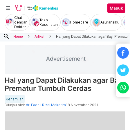
Masuk
Chat
Toko
dengan
Homecare
Asuransiku
Kesehatan
Dokter
search
Home
Artikel
Hal yang Dapat Dilakukan agar Bayi Prematu
Hal yang Dapat Dilakukan agar Bayi
Prematur Tumbuh Cerdas
Kehamilan
Ditinjau oleh
dr. Fadhli Rizal Makarim
18 November 2021