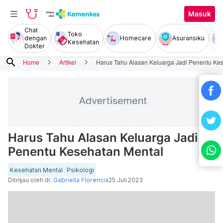
Masuk
Chat
Toko
dengan
Homecare
Asuransiku
Kesehatan
Dokter
search
Home
Artikel
Harus Tahu Alasan Keluarga Jadi Penentu Ke
Harus Tahu Alasan Keluarga Jadi
Penentu Kesehatan Mental
Kesehatan Mental
Psikologi
Ditinjau oleh
dr. Gabriella Florencia
25 Juli 2023