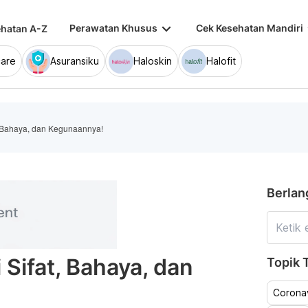
keyboard_arrow_down
keybo
Perawatan Khusus
Cek Kesehatan Mandiri
hatan A-Z
are
Asuransiku
Haloskin
Halofit
, Bahaya, dan Kegunaannya!
Berlan
 Sifat, Bahaya, dan
Topik T
Coronav