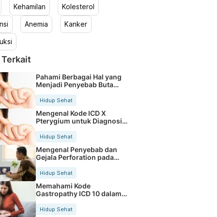
Kehamilan
Kolesterol
nsi
Anemia
Kanker
uksi
 Terkait
Pahami Berbagai Hal yang
Menjadi Penyebab Buta
Warna
Hidup Sehat
Mengenal Kode ICD X
Pterygium untuk Diagnosis
Mata
Hidup Sehat
Mengenal Penyebab dan
Gejala Perforation pada
Tubuh
Hidup Sehat
Memahami Kode
Gastropathy ICD 10 dalam
Rekam Medis Pasien
Hidup Sehat