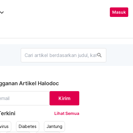
ard_arrow_down
Masuk
search
gganan Artikel Halodoc
Kirim
erkini
Lihat Semua
irus
Diabetes
Jantung