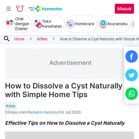
Masuk
Chat
Toko
dengan
Homecare
Asuransiku
Kesehatan
Dokter
search
Home
Artikel
How to Dissolve a Cyst Naturally with Simple 
How to Dissolve a Cyst Naturally
with Simple Home Tips
Kista
Ditinjau oleh
Redaksi Halodoc
04 Juli 2026
Effective Tips on How to Dissolve a Cyst Naturally