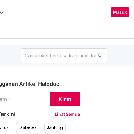
ard_arrow_down
Masuk
search
gganan Artikel Halodoc
Kirim
erkini
Lihat Semua
irus
Diabetes
Jantung