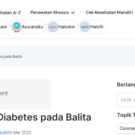
keyboard_arrow_down
keybo
Perawatan Khusus
Cek Kesehatan Mandiri
hatan A-Z
are
Asuransiku
Haloskin
Halofit
es pada Balita
Berlan
 Diabetes pada Balita
Topik T
Coronav
adli
09 Mei 2022