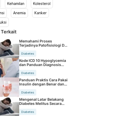
Kehamilan
Kolesterol
nsi
Anemia
Kanker
uksi
 Terkait
Memahami Proses
Terjadinya Patofisiologi DM
Tipe 2 Secara Mudah
Diabetes
Kode ICD 10 Hypoglycemia
dan Panduan Diagnosis
Medis Lengkap
Diabetes
Panduan Praktis Cara Pakai
Insulin dengan Benar dan
Aman
Diabetes
Mengenal Latar Belakang
Diabetes Melitus Secara
Lengkap
Diabetes