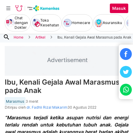
Masuk
Chat
Toko
dengan
Homecare
Asuransiku
Kesehatan
Dokter
search
Home
Artikel
Ibu, Kenali Gejala Awal Marasmus pada Anak
Ibu, Kenali Gejala Awal Marasmus
pada Anak
Marasmus
3 menit
Ditinjau oleh
dr. Fadhli Rizal Makarim
30 Agustus 2022
“Marasmus terjadi ketika asupan nutrisi dan energi
terlalu rendah untuk kebutuhan tubuh anak. Gejala
awal marasmus adalah kurangnya berat badan akibat