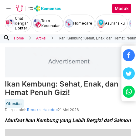
Masuk
Chat
Toko
dengan
Homecare
Asuransiku
Kesehatan
Dokter
search
Home
Artikel
Ikan Kembung: Sehat, Enak, dan Hemat Penuh 
Ikan Kembung: Sehat, Enak, dan
Hemat Penuh Gizi!
Obesitas
Ditinjau oleh
Redaksi Halodoc
21 Mei 2026
Manfaat Ikan Kembung yang Lebih Bergizi dari Salmon