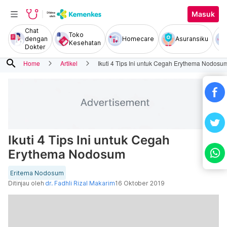
Masuk
Chat
Toko
dengan
Homecare
Asuransiku
Kesehatan
Dokter
search
Home
Artikel
Ikuti 4 Tips Ini untuk Cegah Erythema Nodosu
Ikuti 4 Tips Ini untuk Cegah
Erythema Nodosum
Eritema Nodosum
Ditinjau oleh
dr. Fadhli Rizal Makarim
16 Oktober 2019