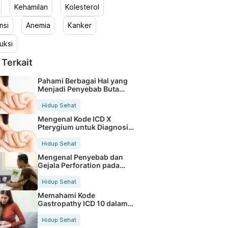
Kehamilan
Kolesterol
nsi
Anemia
Kanker
uksi
 Terkait
Pahami Berbagai Hal yang
Menjadi Penyebab Buta
Warna
Hidup Sehat
Mengenal Kode ICD X
Pterygium untuk Diagnosis
Mata
Hidup Sehat
Mengenal Penyebab dan
Gejala Perforation pada
Tubuh
Hidup Sehat
Memahami Kode
Gastropathy ICD 10 dalam
Rekam Medis Pasien
Hidup Sehat