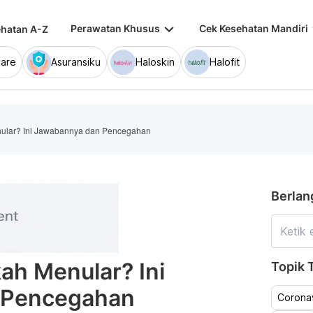
keyboard_arrow_down
keybo
Perawatan Khusus
Cek Kesehatan Mandiri
hatan A-Z
are
Asuransiku
Haloskin
Halofit
nular? Ini Jawabannya dan Pencegahan
Berlan
kah Menular? Ini
Topik T
 Pencegahan
Coronav