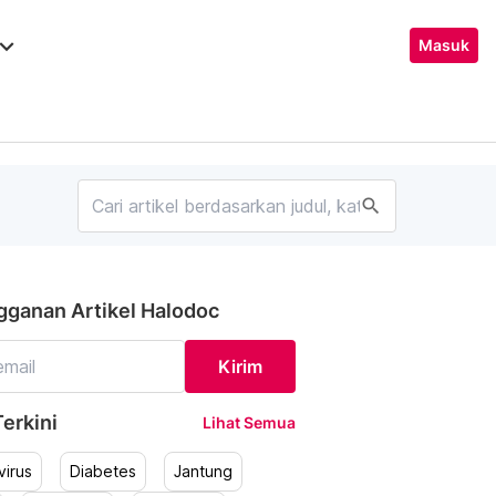
ard_arrow_down
Masuk
search
gganan Artikel Halodoc
Kirim
erkini
Lihat Semua
irus
Diabetes
Jantung