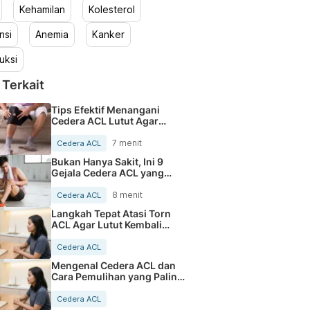
Kehamilan
Kolesterol
nsi
Anemia
Kanker
uksi
 Terkait
Tips Efektif Menangani
Cedera ACL Lutut Agar
Cepat Pulih
7 menit
Cedera ACL
Bukan Hanya Sakit, Ini 9
Gejala Cedera ACL yang
Perlu Diketahui
8 menit
Cedera ACL
Langkah Tepat Atasi Torn
ACL Agar Lutut Kembali
Kuat
Cedera ACL
Mengenal Cedera ACL dan
Cara Pemulihan yang Paling
Tepat
Cedera ACL