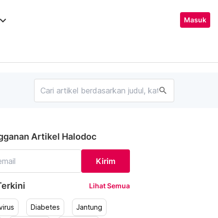
ard_arrow_down
Masuk
search
gganan Artikel Halodoc
Kirim
erkini
Lihat Semua
irus
Diabetes
Jantung