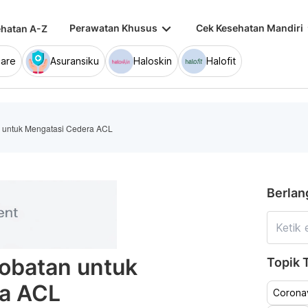
keyboard_arrow_down
keybo
Perawatan Khusus
Cek Kesehatan Mandiri
hatan A-Z
are
Asuransiku
Haloskin
Halofit
an untuk Mengatasi Cedera ACL
Berlan
gobatan untuk
Topik T
a ACL
Coronav