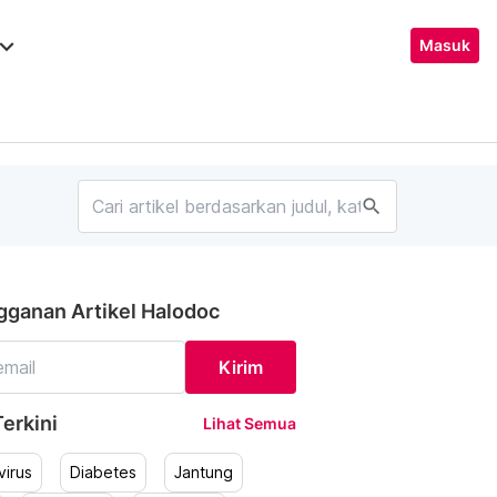
ard_arrow_down
Masuk
search
gganan Artikel Halodoc
Kirim
erkini
Lihat Semua
irus
Diabetes
Jantung