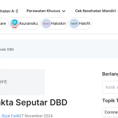
keyboard_arrow_down
keybo
Perawatan Khusus
Cek Kesehatan Mandiri
hatan A-Z
are
Asuransiku
Haloskin
Halofit
eputar DBD
Berlan
Fakta Seputar DBD
Topik T
Coronav
. Rizal Fadli
27 November 2024