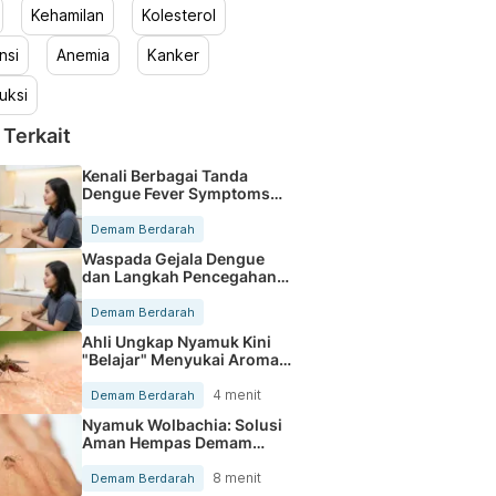
Kehamilan
Kolesterol
nsi
Anemia
Kanker
uksi
 Terkait
Kenali Berbagai Tanda
Dengue Fever Symptoms
Paling Umum
Demam Berdarah
Waspada Gejala Dengue
dan Langkah Pencegahan
Sejak Dini
Demam Berdarah
Ahli Ungkap Nyamuk Kini
"Belajar" Menyukai Aroma
Obat Nyamuk
4 menit
Demam Berdarah
Nyamuk Wolbachia: Solusi
Aman Hempas Demam
Berdarah
8 menit
Demam Berdarah