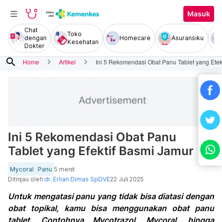
Masuk
Chat
Toko
dengan
Homecare
Asuransiku
Kesehatan
Dokter
search
Home
Artikel
Ini 5 Rekomendasi Obat Panu Tablet yang Efek
Ini 5 Rekomendasi Obat Panu
Tablet yang Efektif Basmi Jamur
Mycoral
Panu
5 menit
Ditinjau oleh
dr. Erlian Dimas SpDVE
22 Juli 2025
Untuk mengatasi panu yang tidak bisa diatasi dengan
obat topikal, kamu bisa menggunakan obat panu
tablet. Contohnya Mycotrazol, Mycoral, hingga