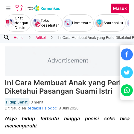
Masuk
Chat
Toko
dengan
Homecare
Asuransiku
Kesehatan
Dokter
search
Home
Artikel
Ini Cara Membuat Anak yang Perlu Diketahui P
Ini Cara Membuat Anak yang Perlu
Diketahui Pasangan Suami Istri
Hidup Sehat
13 menit
Ditinjau oleh
Redaksi Halodoc
18 Juni 2026
Gaya hidup tertentu hingga posisi seks bisa
memengaruhi.