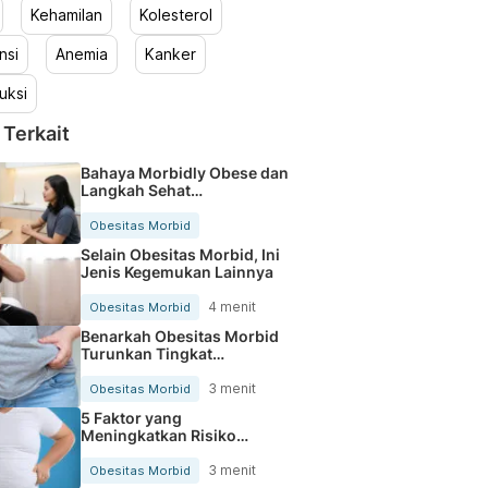
Kehamilan
Kolesterol
nsi
Anemia
Kanker
uksi
 Terkait
Bahaya Morbidly Obese dan
Langkah Sehat
Mengatasinya
Obesitas Morbid
Selain Obesitas Morbid, Ini
Jenis Kegemukan Lainnya
4 menit
Obesitas Morbid
Benarkah Obesitas Morbid
Turunkan Tingkat
Kesuburan?
3 menit
Obesitas Morbid
5 Faktor yang
Meningkatkan Risiko
Obesitas Morbid
3 menit
Obesitas Morbid