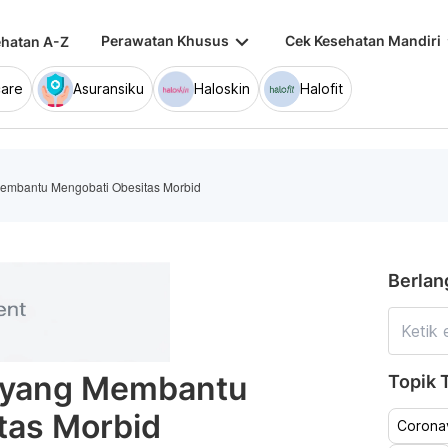
keyboard_arrow_down
keybo
Perawatan Khusus
Cek Kesehatan Mandiri
hatan A-Z
are
Asuransiku
Haloskin
Halofit
 Membantu Mengobati Obesitas Morbid
Berlan
i yang Membantu
Topik T
tas Morbid
Coronav