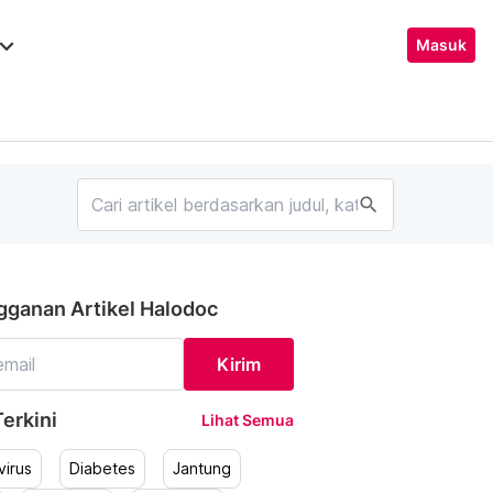
ard_arrow_down
Masuk
search
gganan Artikel Halodoc
Kirim
erkini
Lihat Semua
irus
Diabetes
Jantung