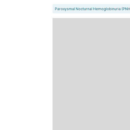
Paroxysmal Nocturnal Hemoglobinuria (PNH