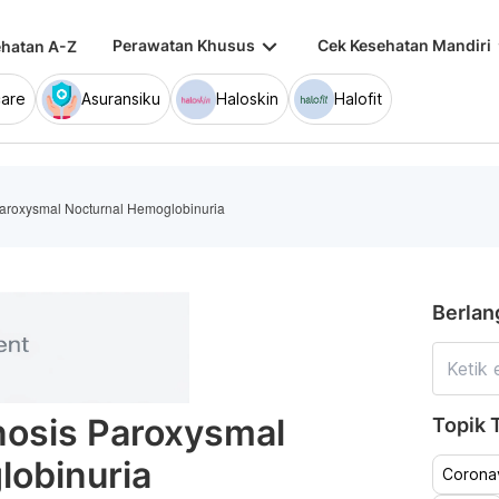
keyboard_arrow_down
keybo
Perawatan Khusus
Cek Kesehatan Mandiri
hatan A-Z
are
Asuransiku
Haloskin
Halofit
Paroxysmal Nocturnal Hemoglobinuria
Berlan
nosis Paroxysmal
Topik T
lobinuria
Coronav