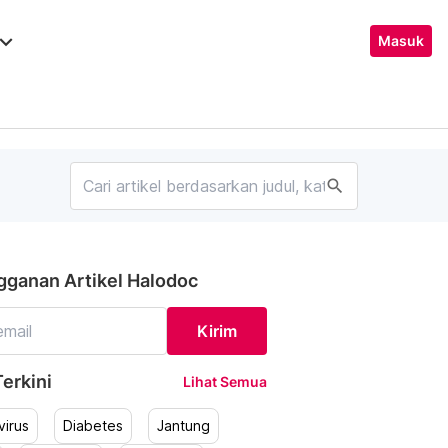
ard_arrow_down
Masuk
search
gganan Artikel Halodoc
Kirim
erkini
Lihat Semua
irus
Diabetes
Jantung