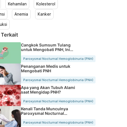
Kehamilan
Kolesterol
nsi
Anemia
Kanker
uksi
 Terkait
Cangkok Sumsum Tulang
untuk Mengobati PNH, Ini
Penjelasannya
Paroxysmal Nocturnal Hemoglobinuria (PNH)
Penanganan Medis untuk
Mengobati PNH
Paroxysmal Nocturnal Hemoglobinuria (PNH)
Apa yang Akan Tubuh Alami
saat Mengidap PNH?
Paroxysmal Nocturnal Hemoglobinuria (PNH)
Kenali Tanda Munculnya
Paroxysmal Nocturnal
Hemoglobinuria
Paroxysmal Nocturnal Hemoglobinuria (PNH)