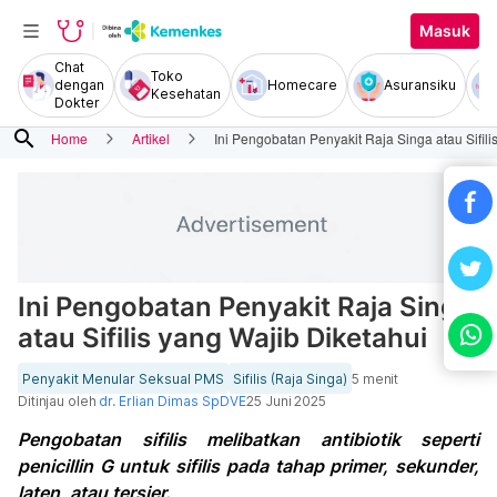
Masuk
Chat
Toko
dengan
Homecare
Asuransiku
Kesehatan
Dokter
search
Home
Artikel
Ini Pengobatan Penyakit Raja Singa atau Sifili
Ini Pengobatan Penyakit Raja Singa
atau Sifilis yang Wajib Diketahui
Penyakit Menular Seksual PMS
Sifilis (Raja Singa)
5 menit
Ditinjau oleh
dr. Erlian Dimas SpDVE
25 Juni 2025
Pengobatan sifilis melibatkan antibiotik seperti
penicillin G untuk sifilis pada tahap primer, sekunder,
laten, atau tersier.