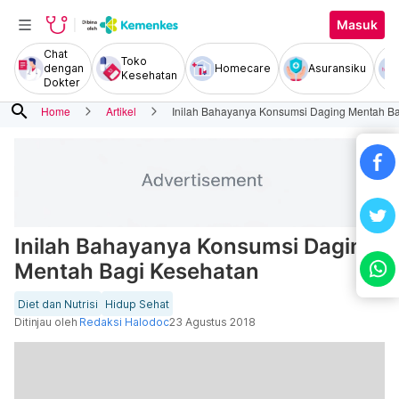
Masuk
Chat
Toko
dengan
Homecare
Asuransiku
Kesehatan
Dokter
search
Home
Artikel
Inilah Bahayanya Konsumsi Daging Mentah B
Inilah Bahayanya Konsumsi Daging
Mentah Bagi Kesehatan
Diet dan Nutrisi
Hidup Sehat
Ditinjau oleh
Redaksi Halodoc
23 Agustus 2018