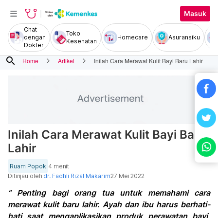
Masuk
Chat
Toko
dengan
Homecare
Asuransiku
Kesehatan
Dokter
search
Home
Artikel
Inilah Cara Merawat Kulit Bayi Baru Lahir
Inilah Cara Merawat Kulit Bayi Baru
Lahir
Ruam Popok
4 menit
Ditinjau oleh
dr. Fadhli Rizal Makarim
27 Mei 2022
“ Penting bagi orang tua untuk memahami cara
merawat kulit baru lahir. Ayah dan ibu harus berhati-
hati saat mengaplikasikan produk perawatan bayi,