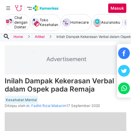
Masuk
Chat
Toko
dengan
Homecare
Asuransiku
Kesehatan
Dokter
search
Home
Artikel
Inilah Dampak Kekerasan Verbal dalam Ospe
Inilah Dampak Kekerasan Verbal
dalam Ospek pada Remaja
Kesehatan Mental
Ditinjau oleh
dr. Fadhli Rizal Makarim
17 September 2020